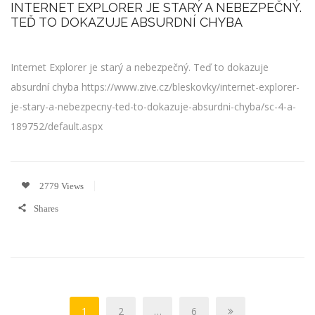
INTERNET EXPLORER JE STARÝ A NEBEZPEČNÝ.
TEĎ TO DOKAZUJE ABSURDNÍ CHYBA
Internet Explorer je starý a nebezpečný. Teď to dokazuje
absurdní chyba https://www.zive.cz/bleskovky/internet-explorer-
je-stary-a-nebezpecny-ted-to-dokazuje-absurdni-chyba/sc-4-a-
189752/default.aspx
2779 Views
Shares
1
2
…
6