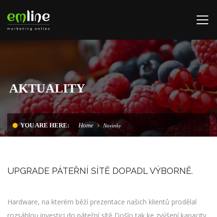
AKTUALITY
YOU ARE HERE:
Home
Novinky
UPGRADE PÁTEŘNÍ SÍTĚ DOPADL VÝBORNĚ.
Hardware, na kterém běží prezentace našich klientů prodělal
rozsáhlou investici do páteřní sítě Došlo tak ke zvýšení kapacity