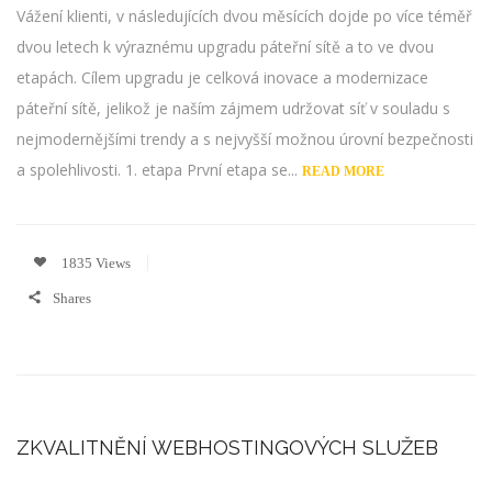
Vážení klienti, v následujících dvou měsících dojde po více téměř
dvou letech k výraznému upgradu páteřní sítě a to ve dvou
etapách. Cílem upgradu je celková inovace a modernizace
páteřní sítě, jelikož je naším zájmem udržovat síť v souladu s
nejmodernějšími trendy a s nejvyšší možnou úrovní bezpečnosti
a spolehlivosti. 1. etapa První etapa se...
READ MORE
1835 Views
Shares
ZKVALITNĚNÍ WEBHOSTINGOVÝCH SLUŽEB